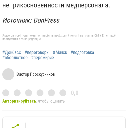
неприкосновенности медперсонала.
Источник: DonPress
Якщо ви помітили помилку, виділіть необхідний текст і натисніть Ctrl + Enter, щоб
повідомити про це редакцію
#Донбасс
#переговоры
#Минск
#подготовка
#абсолютное
#перемирие
Виктор Проскурников
0,0
Авторизируйтесь
, чтобы оценить