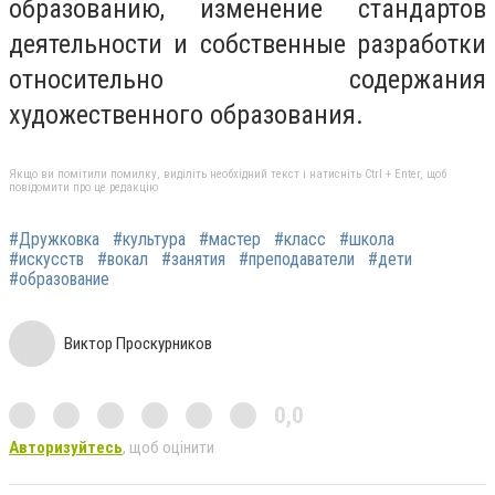
образованию, изменение стандартов
деятельности и собственные разработки
относительно содержания
художественного образования.
Якщо ви помітили помилку, виділіть необхідний текст і натисніть Ctrl + Enter, щоб
повідомити про це редакцію
#Дружковка
#культура
#мастер
#класс
#школа
#искусств
#вокал
#занятия
#преподаватели
#дети
#образование
Виктор Проскурников
0,0
Авторизуйтесь
, щоб оцінити