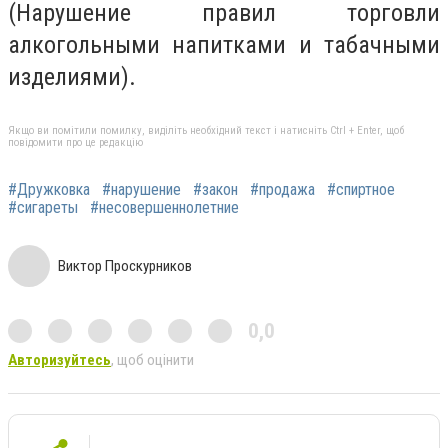
(Нарушение правил торговли
алкогольными напитками и табачными
изделиями).
Якщо ви помітили помилку, виділіть необхідний текст і натисніть Ctrl + Enter, щоб
повідомити про це редакцію
#Дружковка
#нарушение
#закон
#продажа
#спиртное
#сигареты
#несовершеннолетние
Виктор Проскурников
0,0
Авторизуйтесь
, щоб оцінити