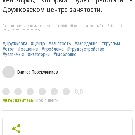
кейс-офис, который будет работать в
Дружковском центре занятости.
Якщо ви помітили помилку, виділіть необхідний текст і натисніть Ctrl + Enter, щоб
повідомити про це редакцію
#Дружковка
#центр
#занятость
#заседание
#круглый
#стол
#решение
#проблема
#трудоустройство
#уязвимые
#категории
#население
Виктор Проскурников
0,0
Авторизуйтесь
, щоб оцінити