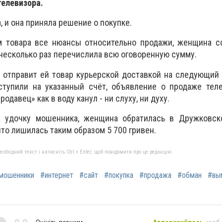
телевизора.
, и она приняла решение о покупке.
м товара все нюансы относительно продажи, женщина со
 несколько раз перечислила всю оговоренную сумму.
 отправит ей товар курьерской доставкой на следующий 
ступили на указанный счёт, объявление о продаже теле
родавец» как в воду канул - ни слуху, ни духу.
а удочку мошенника, женщина обратилась в Дружковск
что лишилась таким образом 5 700 гривен.
бхідний текст і натисніть Ctrl + Enter, щоб повідомити про це редакцію
мошенники
#интернет
#сайт
#покупка
#продажа
#обман
#вы