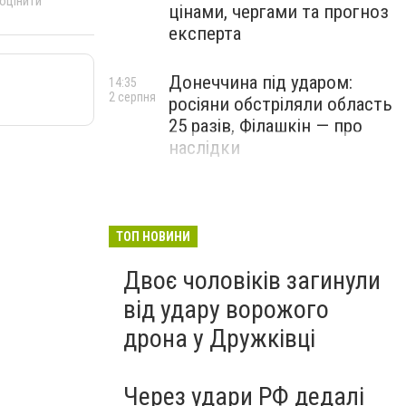
 оцінити
цінами, чергами та прогноз
експерта
Донеччина під ударом:
14:35
2 серпня
росіяни обстріляли область
25 разів, Філашкін — про
наслідки
ТОП НОВИНИ
Двоє чоловіків загинули
від удару ворожого
дрона у Дружківці
Через удари РФ дедалі