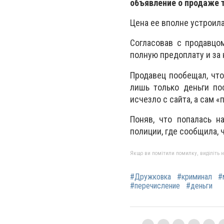
объявление о продаже 
Цена ее вполне устроила
Согласовав с продавцо
полную предоплату и за
Продавец пообещал, что
лишь только деньги по
исчезло с сайта, а сам «п
Поняв, что попалась н
полиции, где сообщила, 
Якщо ви помітили помилку, виділіть нео
#Дружковка
#криминал
#
#перечисление
#деньги