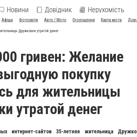
Новини
Довідник
Нерухомість
Афіша
Фотозвіти
Авто / Мото
Оголошення
Карта міста
Дові
жительницы Дружковки утратой денег
000 гривен: Желание
выгодную покупку
сь для жительницы
и утратой денег
ых интернет-сайтов 35-летняя жительница Дружко