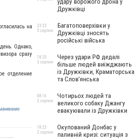
удару ворожого дрона у
Дружківці
Багатоповерхівки у
23:23
гласилась на
3 серпня
Дружківці зносять
російські війська
день. Однако,
визора сразу
Через удари РФ дедалі
18:20
3 серпня
більше людей виїжджають
із Дружківки, Краматорська
ое отделение
та Слов’янська
Чотирьох людей та
08:16
3 серпня
великого собаку Джангу
манивание
евакуювали із Дружківки
Окупований Донбас у
18:23
2 серпня
паливній кризі: ситуація з