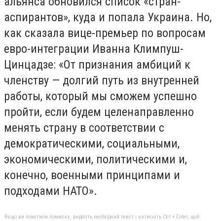
альянса обновился список «стран-
аспирантов», куда и попала Украина. Но,
как сказала вице-премьер по вопросам
евро-интеграции Иванна Климпуш-
Цинцадзе: «От признания амбиций к
членству — долгий путь из внутренней
работы, который мы сможем успешно
пройти, если будем целенаправленно
менять страну в соответствии с
демократическими, социальными,
экономическими, политическими и,
конечно, военными принципами и
подходами НАТО».
Якщо ви помітили помилку, виділіть необхідний текст і натисніть Ctrl + Enter, щоб