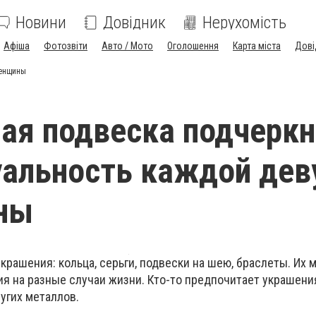
Новини
Довідник
Нерухомість
Афіша
Фотозвіти
Авто / Мото
Оголошення
Карта міста
Дові
женщины
ая подвеска подчеркн
уальность каждой де
ны
рашения: кольца, серьги, подвески на шею, браслеты. Их 
я на разные случаи жизни. Кто-то предпочитает украшения
ругих металлов.