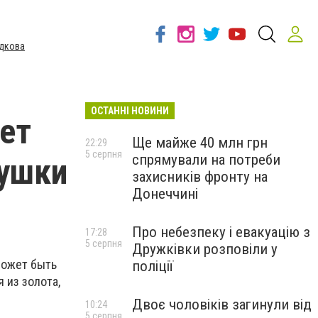
дкова
ОСТАННІ НОВИНИ
ет
Ще майже 40 млн грн
22:29
5 серпня
спрямували на потреби
вушки
захисників фронту на
Донеччині
Про небезпеку і евакуацію з
17:28
5 серпня
Дружківки розповіли у
может быть
поліції
 из золота,
Двоє чоловіків загинули від
10:24
5 серпня