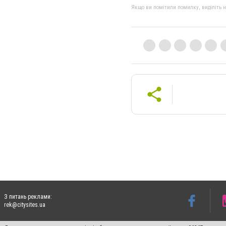
Якщо ви помітили помилку, виділіть нео
З питань реклами:
rek@citysites.ua