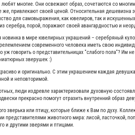
любят многие. Они освежают образ, сочетаются со многи
е же, привлекают своей ценой. Относительная дешевизна э
нство для самовыражения, как ювелиров, так и искушенны
 из серебра, порой, поражают своей авангардностью и нео
ся новинка в мире ювелирных украшений – серебряный куло
трелемлением современного человека иметь свою индивид
 уж говорить о представительницах "слабого пола"? Им не
ниатюрных зверушек :)
красиво и оригинально. С этим украшением каждая девушк
нной и неповторимой.
отных, люди издревле характеризовали духовную состоя
одвески прекрасно помогут отразить внутренний образ дев
о зверька или птицу, которые ближе к Вам по духу. Колле
и представителями животного мира: лисой, ласточкой, поп
го и другими зверями и птицами.