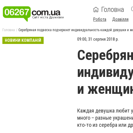
Головна
Робота
Дозвілля
Головна
Серебряная подвеска подчеркнет индивидуальность каждой девушки и 
09:00, 31 серпня 2018 р.
НОВИНИ КОМПАНІЙ
Серебрян
индивид
и женщи
Каждая девушка любит ук
много – разные украшени
кто-то из серебра или д