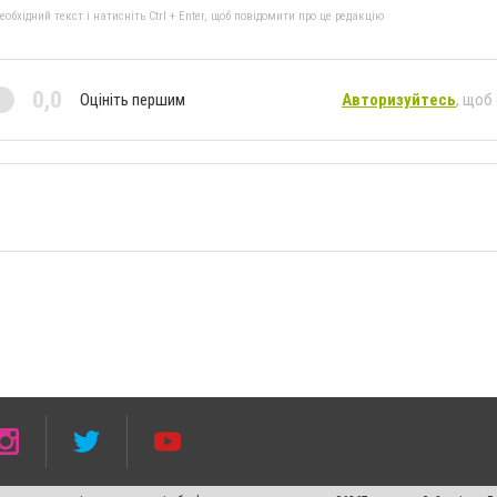
бхідний текст і натисніть Ctrl + Enter, щоб повідомити про це редакцію
0,0
Оцініть першим
Авторизуйтесь
, щоб