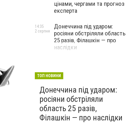
цінами, чергами та прогноз
експерта
Донеччина під ударом:
14:35
2 серпня
росіяни обстріляли область
25 разів, Філашкін — про
наслідки
ТОП НОВИНИ
Донеччина під ударом:
росіяни обстріляли
область 25 разів,
Філашкін — про наслідки