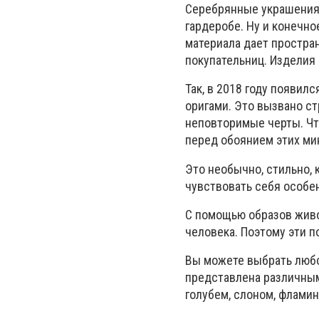
Серебрянные украшения 
гардеробе. Ну и конечно
материала дает простра
покупательниц. Изделия
Так, в 2018 году появил
оригами. Это вызвано с
неповторимые черты. Что
перед обоянием этих ми
Это необычно, стильно, 
чувствовать себя особе
С помощью образов жив
человека. Поэтому эти п
Вы можете выбрать любог
представлена различным
голубем, слоном, фламин