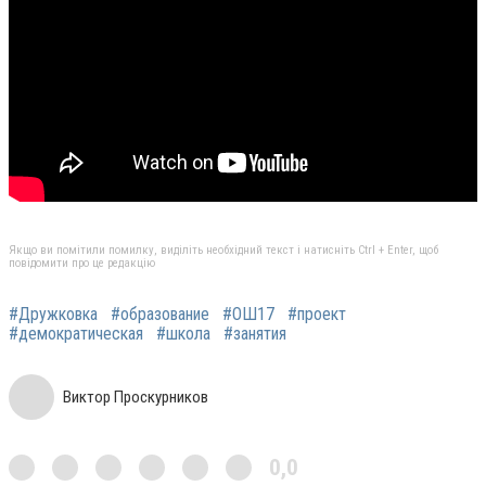
Якщо ви помітили помилку, виділіть необхідний текст і натисніть Ctrl + Enter, щоб
повідомити про це редакцію
#Дружковка
#образование
#ОШ17
#проект
#демократическая
#школа
#занятия
Виктор Проскурников
0,0