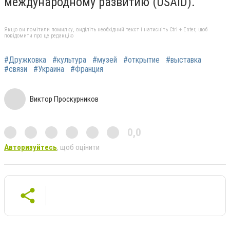
международному развитию (USAID).
Якщо ви помітили помилку, виділіть необхідний текст і натисніть Ctrl + Enter, щоб
повідомити про це редакцію
#Дружковка
#культура
#музей
#открытие
#выставка
#связи
#Украина
#Франция
Виктор Проскурников
0,0
Авторизуйтесь
, щоб оцінити