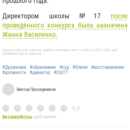
прошлого года.
Директором школы №17
после
проведённого конкурса была назначена
Жанна Василенко.
Якщо ви помітили помилку, виділіть необхідний текст і натисніть Ctrl + Enter, щоб
повідомити про це редакцію
#Дружковка
#образование
#суд
#Елагин
#восстановление
#должность
#директор
#ОШ17
Виктор Проскурников
0,0
Авторизуйтесь
, щоб оцінити