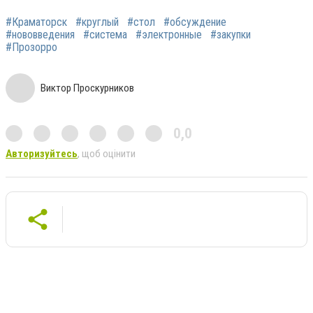
#Краматорск
#круглый
#стол
#обсуждение
#нововведения
#система
#электронные
#закупки
#Прозорро
Виктор Проскурников
0,0
Авторизуйтесь
, щоб оцінити