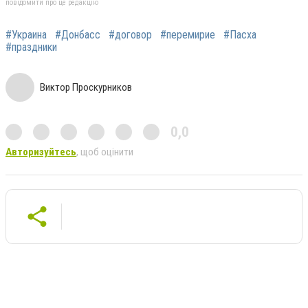
повідомити про це редакцію
#Украина
#Донбасс
#договор
#перемирие
#Пасха
#праздники
Виктор Проскурников
0,0
Авторизуйтесь
, щоб оцінити