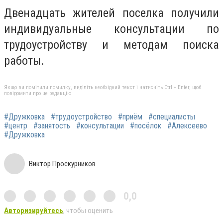
Двенадцать жителей поселка получили
индивидуальные консультации по
трудоустройству и методам поиска
работы.
Якщо ви помітили помилку, виділіть необхідний текст і натисніть Ctrl + Enter, щоб
повідомити про це редакцію
#Дружковка
#трудоустройство
#приём
#специалисты
#центр
#занятость
#консультации
#посёлок
#Алексеево
#Дружковка
Виктор Проскурников
0,0
Авторизируйтесь
, чтобы оценить