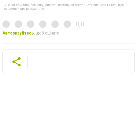
Якщо ви помітили помилку, виділіть необхідний текст і натисніть Ctrl + Enter, щоб
повідомити про це редакцію
0,0
Авторизуйтесь
, щоб оцінити