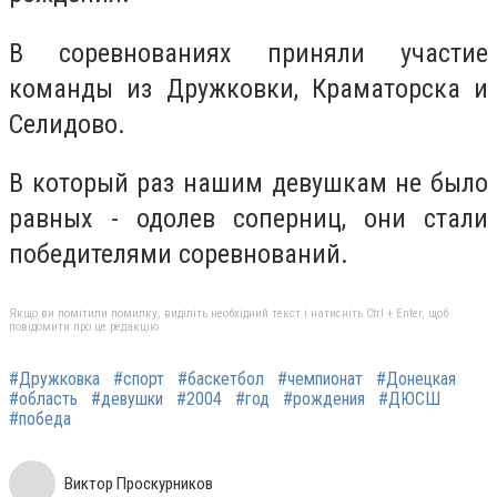
В соревнованиях приняли участие
команды из Дружковки, Краматорска и
Селидово.
В который раз нашим девушкам не было
равных - одолев соперниц, они стали
победителями соревнований.
Якщо ви помітили помилку, виділіть необхідний текст і натисніть Ctrl + Enter, щоб
повідомити про це редакцію
#Дружковка
#спорт
#баскетбол
#чемпионат
#Донецкая
#область
#девушки
#2004
#год
#рождения
#ДЮСШ
#победа
Виктор Проскурников