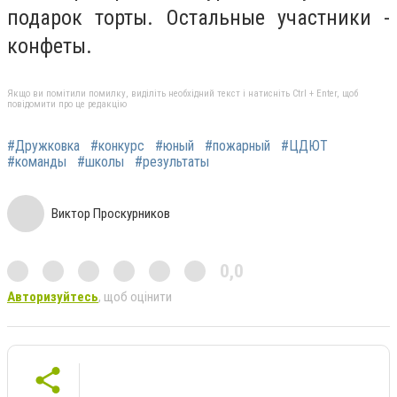
подарок торты. Остальные участники -
конфеты.
Якщо ви помітили помилку, виділіть необхідний текст і натисніть Ctrl + Enter, щоб
повідомити про це редакцію
#Дружковка
#конкурс
#юный
#пожарный
#ЦДЮТ
#команды
#школы
#результаты
Виктор Проскурников
0,0
Авторизуйтесь
, щоб оцінити