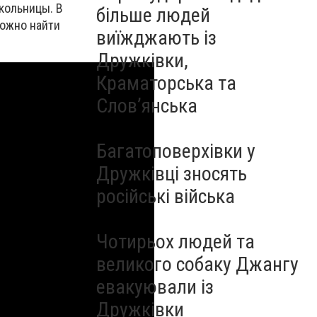
кольницы. В
більше людей
можно найти
виїжджають із
Дружківки,
Краматорська та
Слов’янська
Багатоповерхівки у
Дружківці зносять
російські війська
Чотирьох людей та
великого собаку Джангу
евакуювали із
Дружківки