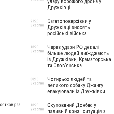
удару ворожого дрона у
Дружківці
Багатоповерхівки у
23:23
3 серпня
Дружківці зносять
російські війська
Через удари РФ дедалі
18:20
3 серпня
більше людей виїжджають
із Дружківки, Краматорська
та Слов’янська
Чотирьох людей та
08:16
3 серпня
великого собаку Джангу
евакуювали із Дружківки
сятков раз.
Окупований Донбас у
18:23
2 серпня
паливній кризі: ситуація з