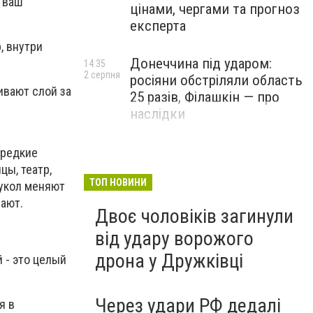
т ваш
цінами, чергами та прогноз
експерта
, внутри
Донеччина під ударом:
14:35
2 серпня
росіяни обстріляли область
ивают слой за
25 разів, Філашкін — про
наслідки
аредкие
цы, театр,
ТОП НОВИНИ
кукол меняют
сают.
Двоє чоловіків загинули
від удару ворожого
дрона у Дружківці
 - это целый
Через удари РФ дедалі
я в