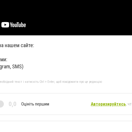
на нашем сайте:
ами:
egram, SMS)
бхідний текст і натисніть Ctrl + Enter, щоб повідомити про це редакцію
0,0
Оцініть першим
Авторизируйтесь
, ч