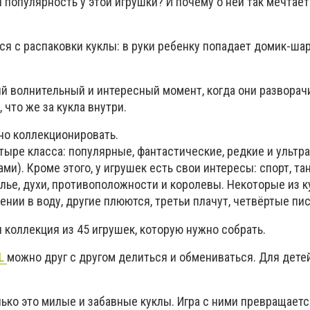
я популярность у этой игрушки? И почему о ней так мечтае
ся с распаковки куклы: в руки ребенку попадает домик-шар
.
й волнительный и интересный момент, когда они разворач
, что же за кукла внутри.
но коллекционировать.
тыре класса: популярные, фантастические, редкие и ультр
и). Кроме этого, у игрушек есть свои интересы: спорт, тан
селье, духи, противоположности и королевы. Некоторые из 
нии в воду, другие плюются, третьи плачут, четвёртые пи
я коллекция из 45 игрушек, которую нужно собрать.
.L
можно друг с другом делиться и обмениваться. Для детей
ько это милые и забавные куклы. Игра с ними превращаетс