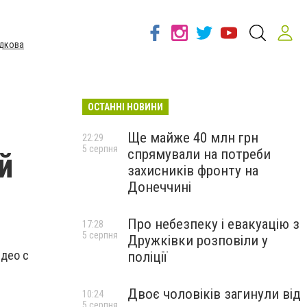
дкова
ОСТАННІ НОВИНИ
Ще майже 40 млн грн
22:29
5 серпня
спрямували на потреби
й
захисників фронту на
Донеччині
Про небезпеку і евакуацію з
17:28
5 серпня
Дружківки розповіли у
идео с
поліції
Двоє чоловіків загинули від
10:24
5 серпня