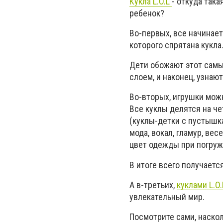
Кукла L.O.L
- откуда така
ребенок?
Во-первых, все начинает
которого спрятана кукла
Дети обожают этот самы
слоем, и наконец, узнают
Во-вторых, игрушки мож
Все куклы делятся на че
(куклы-детки с пустышкам
мода, вокал, гламур, ве
цвет одежды при погруже
В итоге всего получаетс
А в-третьих,
куклами L.O
увлекательный мир.
Посмотрите сами, наскол