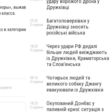
удару ворожого дрона у
Дружківці
ниоры», выжав
 класса.
Багатоповерхівки у
23:23
3 серпня
Дружківці зносять
о в категории
російські війська
Через удари РФ дедалі
18:20
3 серпня
більше людей виїжджають
із Дружківки, Краматорська
та Слов’янська
Чотирьох людей та
08:16
3 серпня
великого собаку Джангу
 оцінити
евакуювали із Дружківки
Окупований Донбас у
18:23
2 серпня
паливній кризі: ситуація з