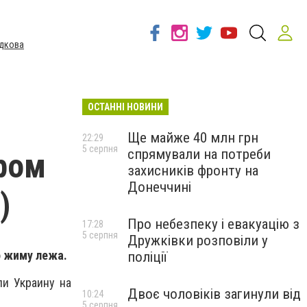
дкова
ОСТАННІ НОВИНИ
Ще майже 40 млн грн
22:29
5 серпня
спрямували на потреби
ром
захисників фронту на
Донеччині
)
Про небезпеку і евакуацію з
17:28
5 серпня
Дружківки розповіли у
о жиму лежа.
поліції
и Украину на
Двоє чоловіків загинули від
10:24
5 серпня