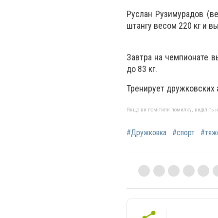
Руслан Рузимурадов (ве
штангу весом 220 кг и 
Завтра на чемпионате в
до 83 кг.
Тренирует дружковских 
Якщо ви помітили помилку, виділіть нео
#Дружковка
#спорт
#тяж