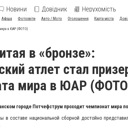
Новини
Довідник
Нерухомість
Афіша
Фотозвіти
Авто / Мото
Оголошення
Карта міста
Дові
 мира в ЮАР (ФОТО)
итая в «бронзе»:
кий атлет стал призе
та мира в ЮАР (ФОТО
анском городе Потчефструм проходит чемпионат мира п
ы в составе национальной сборной достойно представил
.