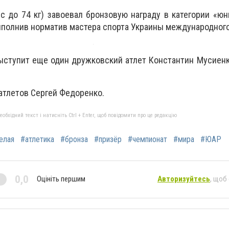
с до 74 кг) завоевал бронзовую награду в категории «ю
выполнив норматив мастера спорта Украины международного
ыступит еще один дружковский атлет Константин Мусиенк
атлетов Сергей Федоренко.
бхідний текст і натисніть Ctrl + Enter, щоб повідомити про це редакцію
елая
#атлетика
#бронза
#призёр
#чемпионат
#мира
#ЮАР
0,0
Оцініть першим
Авторизуйтесь
, щоб