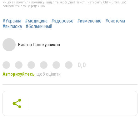
Якщо ви помітили помилку, виділіть необхідний текст і натисніть Ctrl + Enter, щоб
повідомити про це редакцію
#Украина
#медицина
#здоровье
#изменение
#система
#выписка
#больничный
Виктор Проскурников
0,0
Авторизуйтесь
, щоб оцінити