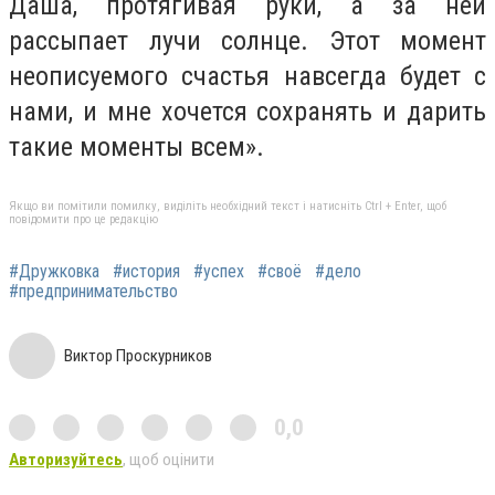
Даша, протягивая руки, а за ней
рассыпает лучи солнце. Этот момент
неописуемого счастья навсегда будет с
нами, и мне хочется сохранять и дарить
такие моменты всем».
Якщо ви помітили помилку, виділіть необхідний текст і натисніть Ctrl + Enter, щоб
повідомити про це редакцію
#Дружковка
#история
#успех
#своё
#дело
#предпринимательство
Виктор Проскурников
0,0
Авторизуйтесь
, щоб оцінити