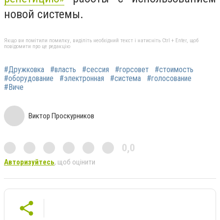
новой системы.
Якщо ви помітили помилку, виділіть необхідний текст і натисніть Ctrl + Enter, щоб
повідомити про це редакцію
#Дружковка
#власть
#сессия
#горсовет
#стоимость
#оборудование
#электронная
#система
#голосование
#Виче
Виктор Проскурников
0,0
Авторизуйтесь
, щоб оцінити