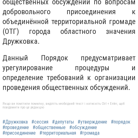
общественных обсуждений по вопросам
добровольного присоединения к
объединённой территориальной громаде
(ОТГ) города областного значения
Дружковка.
Данный Порядок предусматривает
урегулирование процедуры и
определение требований к организации
проведения общественных обсуждений.
Якщо ви помітили помилку, виділіть необхідний текст і натисніть Ctrl + Enter, щоб
повідомити про це редакцію
#Дружковка
#сессия
#депутаты
#утверждение
#порядок
#проведение
#общественные
#обсуждение
#присоединение
#территориальная
#громада