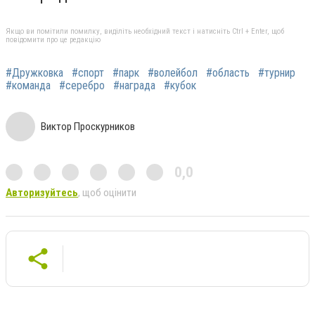
Якщо ви помітили помилку, виділіть необхідний текст і натисніть Ctrl + Enter, щоб
повідомити про це редакцію
#Дружковка
#спорт
#парк
#волейбол
#область
#турнир
#команда
#серебро
#награда
#кубок
Виктор Проскурников
0,0
Авторизуйтесь
, щоб оцінити