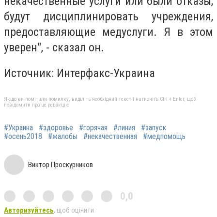
некачественные услуги или были отказы,
будут дисциплинировать учреждения,
предоставляющие медуслуги. Я в этом
уверен", - сказал он.
Источник: Интерфакс-Украина
Якщо ви помітили помилку, виділіть необхідний текст і натисніть Ctrl + Enter, щоб
повідомити про це редакцію
#Украина
#здоровье
#горячая
#линия
#запуск
#осень2018
#жалобы
#некачественная
#медпомощь
Виктор Проскурников
0,0
Авторизуйтесь
, щоб оцінити