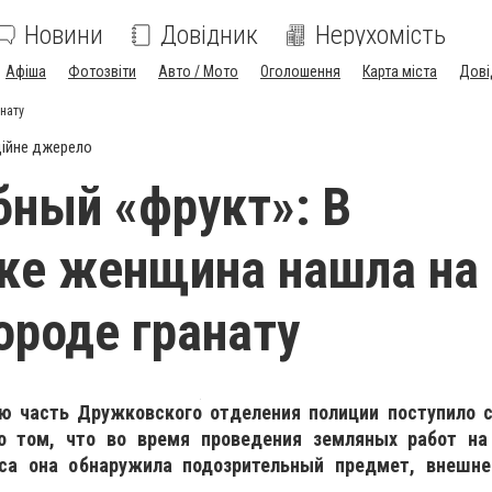
Новини
Довідник
Нерухомість
Афіша
Фотозвіти
Авто / Мото
Оголошення
Карта міста
Дові
нату
ійне джерело
ный «фрукт»: В
ке женщина нашла на
ороде гранату
ую часть Дружковского отделения полиции поступило 
о том, что во время проведения земляных работ на
ьса она обнаружила подозрительный предмет, внешн