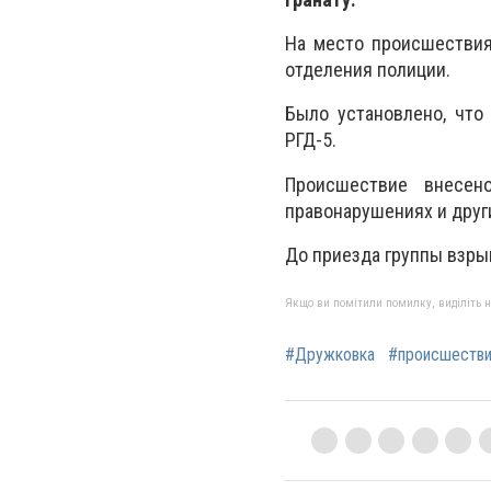
На место происшествия
отделения полиции.
Было установлено, что
РГД-5.
Происшествие внесен
правонарушениях и друг
До приезда группы взры
Якщо ви помітили помилку, виділіть нео
#Дружковка
#происшеств