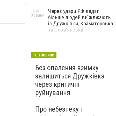
Через удари РФ дедалі
18:20
3 серпня
більше людей виїжджають
із Дружківки, Краматорська
та Слов’янська
ТОП НОВИНИ
Без опалення взимку
залишиться Дружківка
через критичні
руйнування
Про небезпеку і