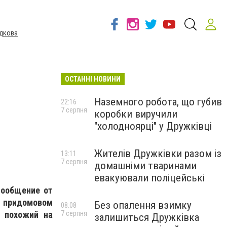
дкова
ОСТАННІ НОВИНИ
Наземного робота, що губив
22:16
7 серпня
коробки виручили
"холодноярці" у Дружківці
Жителів Дружківки разом із
13:11
7 серпня
домашніми тваринами
евакуювали поліцейські
сообщение от
 придомовом
Без опалення взимку
08:08
е похожий на
7 серпня
залишиться Дружківка