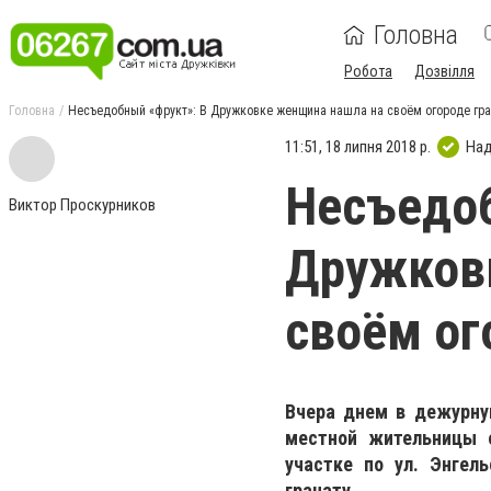
Головна
Робота
Дозвілля
Головна
Несъедобный «фрукт»: В Дружковке женщина нашла на своём огороде гра
11:51, 18 липня 2018 р.
Над
Несъедоб
Виктор Проскурников
Дружков
своём ог
Вчера днем ​​в дежурн
местной жительницы 
участке по ул. Энгел
гранату.