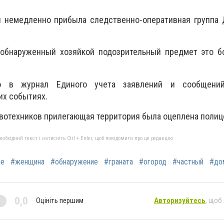
 немедленно прибыла следственно-оперативная группа 
 обнаруженный хозяйкой подозрительный предмет это бо
о в журнал Единого учета заявлений и сообщени
их событиях.
вотехников прилегающая территория была оцеплена полиц
бхідний текст і натисніть Ctrl + Enter, щоб повідомити про це редакцію
ие
#женщина
#обнаружение
#граната
#огород
#частный
#до
0,0
Оцініть першим
Авторизуйтесь
, щоб