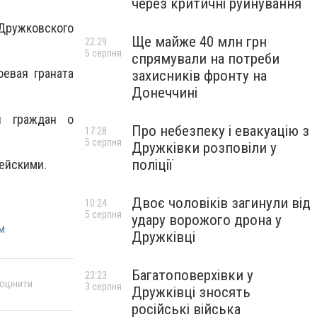
через критичні руйнування
Дружковского
Ще майже 40 млн грн
22:29
5 серпня
спрямували на потреби
евая граната
захисників фронту на
Донеччині
й граждан о
Про небезпеку і евакуацію з
17:28
5 серпня
Дружківки розповіли у
поліції
ейскими.
Двоє чоловіків загинули від
10:24
5 серпня
удару ворожого дрона у
м
Дружківці
Багатоповерхівки у
23:23
 оцінити
3 серпня
Дружківці зносять
російські війська