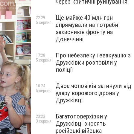
через критичні руйнування
Ще майже 40 млн грн
22:29
5 серпня
спрямували на потреби
захисників фронту на
Донеччині
Про небезпеку і евакуацію з
17:28
5 серпня
Дружківки розповіли у
поліції
Двоє чоловіків загинули від
10:24
5 серпня
удару ворожого дрона у
Дружківці
Багатоповерхівки у
23:23
3 серпня
Дружківці зносять
російські війська