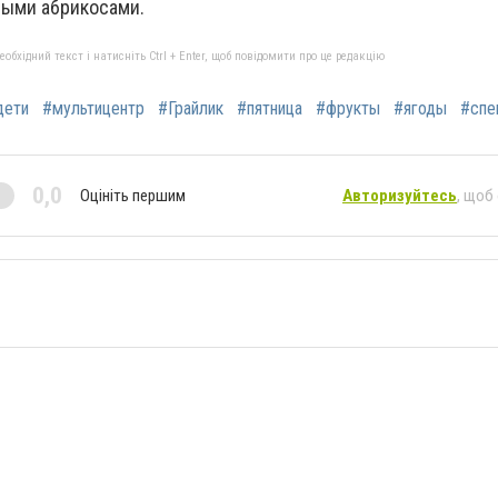
ными абрикосами.
бхідний текст і натисніть Ctrl + Enter, щоб повідомити про це редакцію
дети
#мультицентр
#Грайлик
#пятница
#фрукты
#ягоды
#спе
0,0
Оцініть першим
Авторизуйтесь
, щоб