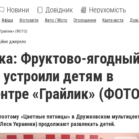
Новини
Довідник
Нерухомість
Афіша
Фотозвіти
Авто / Мото
Оголошення
Карта міста
Дові
«Грайлик» (ФОТО)
ійне джерело
ка: Фруктово-ягодны
 устроили детям в
нтре «Грайлик» (ФОТО
 поэтому «Цветные пятницы» в Дружковском мультицент
 Леси Украинки) продолжают развлекать детей.