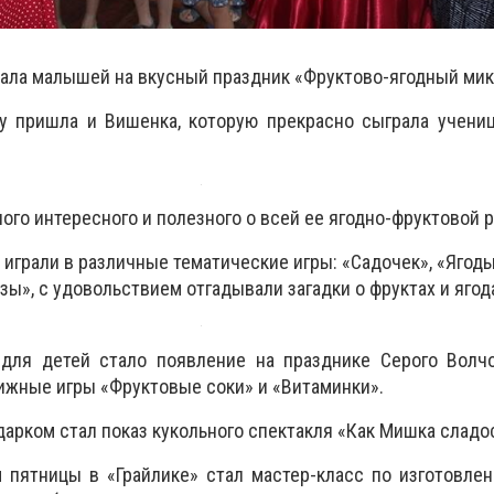
ала малышей на вкусный праздник «Фруктово-ягодный мик
у пришла и Вишенка, которую прекрасно сыграла учен
ого интересного и полезного о всей ее ягодно-фруктовой р
играли в различные тематические игры: «Садочек», «Ягоды
зы», с удовольствием отгадывали загадки о фруктах и ягод
ля детей стало появление на празднике Серого Волчо
вижные игры «Фруктовые соки» и «Витаминки».
арком стал показ кукольного спектакля «Как Мишка сладос
пятницы в «Грайлике» стал мастер-класс по изготовле