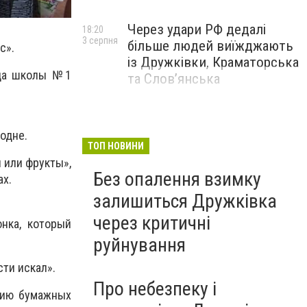
Через удари РФ дедалі
18:20
3 серпня
більше людей виїжджають
с».
із Дружківки, Краматорська
ица школы №1
та Слов’янська
одне.
ТОП НОВИНИ
 или фрукты»,
Без опалення взимку
ах.
залишиться Дружківка
через критичні
нка, который
руйнування
ти искал».
Про небезпеку і
нию бумажных