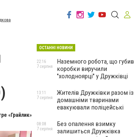
дкова
ОСТАННІ НОВИНИ
й
Наземного робота, що губив
22:16
7 серпня
коробки виручили
"холодноярці" у Дружківці
)
Жителів Дружківки разом із
13:11
7 серпня
домашніми тваринами
евакуювали поліцейські
ре «Грайлик»
Без опалення взимку
08:08
7 серпня
залишиться Дружківка