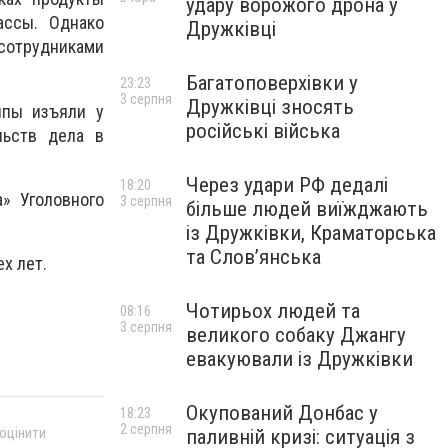
удару ворожого дрона у
ассы. Однако
Дружківці
сотрудниками
Багатоповерхівки у
23:23
3 серпня
Дружківці зносять
ппы изъяли у
російські війська
льств дела в
Через удари РФ дедалі
18:20
» Уголовного
3 серпня
більше людей виїжджають
із Дружківки, Краматорська
та Слов’янська
х лет.
Чотирьох людей та
08:16
3 серпня
великого собаку Джангу
евакуювали із Дружківки
Окупований Донбас у
18:23
2 серпня
 оцінити
паливній кризі: ситуація з