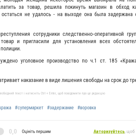
латить за товар, решила покинуть магазин в обход к
остаться не удалось - на выходе она была задержана 
реступления сотрудники следственно-оперативной гру
овар и пригласили для установления всех обстояте
 полиции.
уждено уголовное производство по ч.1 ст. 185 «Кража
тривает наказание в виде лишения свободы на срок до тре
бхідний текст і натисніть Ctrl + Enter, щоб повідомити про це редакцію
кража
#супермаркет
#задержание
#воровка
0,0
Оцініть першим
Авторизуйтесь
, щоб