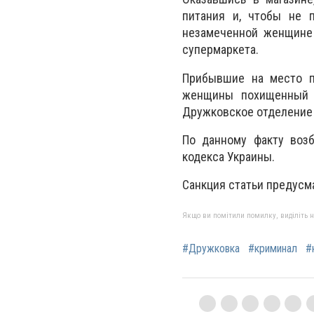
питания и, чтобы не п
незамеченной женщине 
супермаркета.
Прибывшие на место п
женщины похищенный т
Дружковское отделение
По данному факту возб
кодекса Украины.
Санкция статьи предусма
Якщо ви помітили помилку, виділіть нео
#Дружковка
#криминал
#