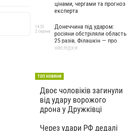
цінами, чергами та прогноз
експерта
Донеччина під ударом:
14:35
2 серпня
росіяни обстріляли область
25 разів, Філашкін — про
наслідки
ТОП НОВИНИ
Двоє чоловіків загинули
від удару ворожого
дрона у Дружківці
Через удари РФ дедалі