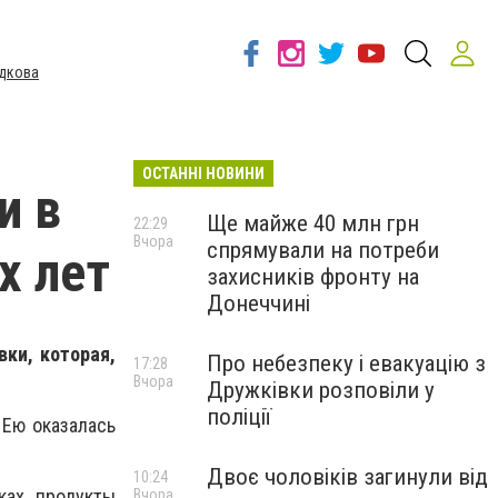
дкова
ОСТАННІ НОВИНИ
и в
Ще майже 40 млн грн
22:29
Вчора
спрямували на потреби
х лет
захисників фронту на
Донеччині
ки, которая,
Про небезпеку і евакуацію з
17:28
Вчора
Дружківки розповіли у
поліції
 Ею оказалась
Двоє чоловіків загинули від
10:24
ках продукты
Вчора