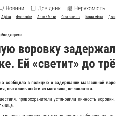
Новини
Довідник
Нерухомість
Афіша
Фотозвіти
Авто / Мото
Оголошення
Карта міста
Дові
ійне джерело
ую воровку задержал
е. Ей «светит» до трё
а сообщила в полицию о задержании магазинной воров
ия, пыталась выйти из магазина, не заплатив.
ествия, правоохранители установили личность воровки.
льница.
е, молодая женщина некоторое время выбирала на пол