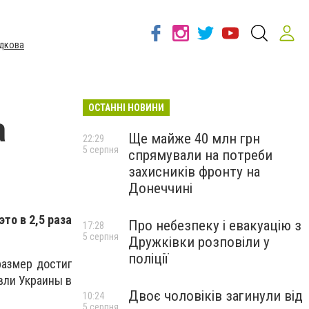
дкова
ОСТАННІ НОВИНИ
а
Ще майже 40 млн грн
22:29
5 серпня
спрямували на потреби
захисників фронту на
Донеччині
то в 2,5 раза
Про небезпеку і евакуацію з
17:28
5 серпня
Дружківки розповіли у
поліції
размер достиг
вли Украины в
Двоє чоловіків загинули від
10:24
5 серпня