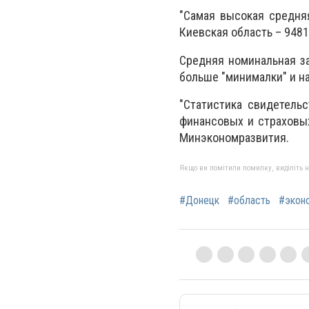
"Самая высокая средняя
Киевская область – 9481
Средняя номинальная за
больше "минималки" и н
"Статистика свидетельс
финансовых и страховых
Минэкономразвития.
Якщо ви помітили помилку, виділіть нео
#Донецк
#область
#экон