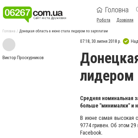
Головна
Робота
Дозвілля
Головна
Донецкая область в июне стала лидером по зарплатам
07:18, 30 липня 2018 р.
Над
Донецкая
Виктор Проскурников
лидером 
Средняя номинальная за
больше "минималки" и н
В июне самая высокая с
9774 гривен. Об этом 2
Facebook.