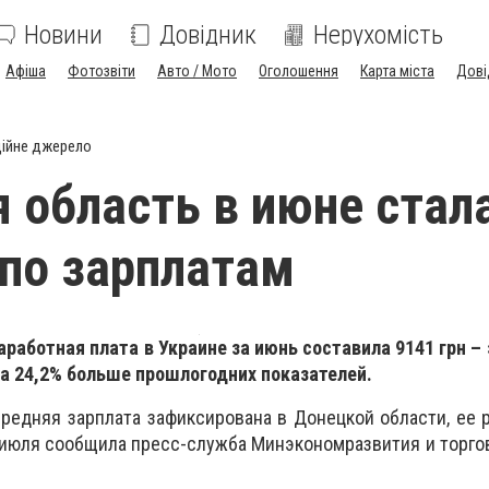
Новини
Довідник
Нерухомість
Афіша
Фотозвіти
Авто / Мото
Оголошення
Карта міста
Дові
ійне джерело
 область в июне стал
по зарплатам
работная плата в Украине за июнь составила 9141 грн – э
а 24,2% больше прошлогодних показателей.
редняя зарплата зафиксирована в Донецкой области, ее 
9 июля сообщила пресс-служба Минэкономразвития и торго