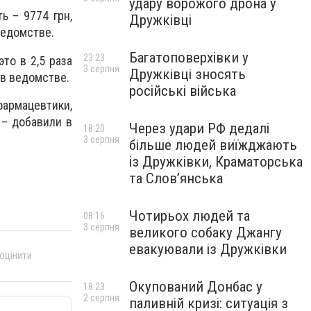
удару ворожого дрона у
ь – 9774 грн,
Дружківці
ведомстве.
Багатоповерхівки у
23:23
то в 2,5 раза
3 серпня
Дружківці зносять
 в ведомстве.
російські війська
фармацевтики,
 – добавили в
Через удари РФ дедалі
18:20
3 серпня
більше людей виїжджають
із Дружківки, Краматорська
та Слов’янська
Чотирьох людей та
08:16
3 серпня
великого собаку Джангу
евакуювали із Дружківки
 оцінити
Окупований Донбас у
18:23
2 серпня
паливній кризі: ситуація з