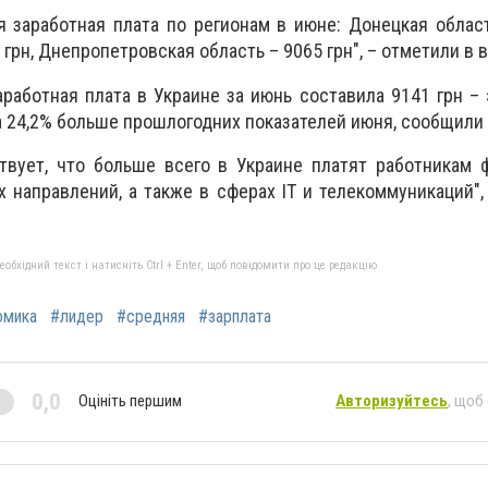
 заработная плата по регионам в июне: Донецкая област
 грн, Днепропетровская область – 9065 грн", – отметили в 
работная плата в Украине за июнь составила 9141 грн – э
а 24,2% больше прошлогодних показателей июня, сообщили
твует, что больше всего в Украине платят работникам 
 направлений, а также в сферах IT и телекоммуникаций",
бхідний текст і натисніть Ctrl + Enter, щоб повідомити про це редакцію
омика
#лидер
#средняя
#зарплата
0,0
Оцініть першим
Авторизуйтесь
, щоб