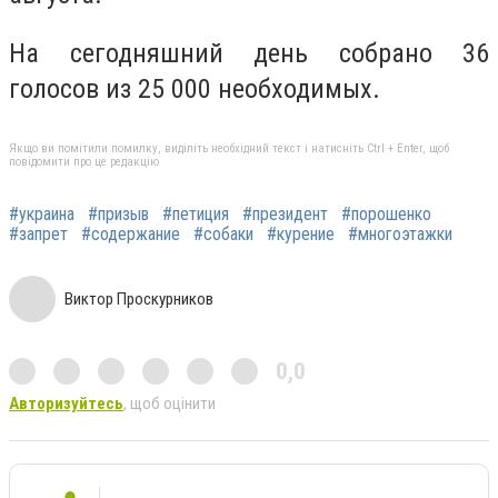
На сегодняшний день собрано 36
голосов из 25 000 необходимых.
Якщо ви помітили помилку, виділіть необхідний текст і натисніть Ctrl + Enter, щоб
повідомити про це редакцію
#украина
#призыв
#петиция
#президент
#порошенко
#запрет
#содержание
#собаки
#курение
#многоэтажки
Виктор Проскурников
0,0
Авторизуйтесь
, щоб оцінити