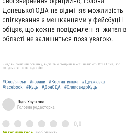
свої звернення официйно, голова
Донецької ОДА не відміняє можливість
спілкування з мешканцями у фейсбуці і
обіцяє, що кожне повідомлення жителів
області не залишиться поза увагою.
Якщо ви помітили помилку, виділіть необхідний текст і натисніть Ctrl + Enter, щоб
повідомити про це редакцію
#Слов’янськ
#новини
#Костянтинівка
#Дружківка
#facebook
#Куць
#ДонОДА
#ОлександрКуць
Лідія Хаустова
Головна редакторка
0,0
Авторизуйтесь
, щоб оцінити