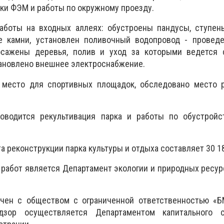
тки ФЭМ и работы по окружному проезду.
боты на входных аллеях: обустроены пандусы, ступень
е камни, установлен поливочный водопровод - провед
осажены деревья, полив и уход за которыми ведется 
тановлено внешнее электроснабжение.
 место для спортивных площадок, обследовано место 
оводится рекультивация парка и работы по обустройс
 реконструкции парка культуры и отдыха составляет 30 18
работ является Департамент экологии и природных ресу
чен с обществом с ограниченной ответственностью «Б
дзор осуществляется Департаментом капитального с