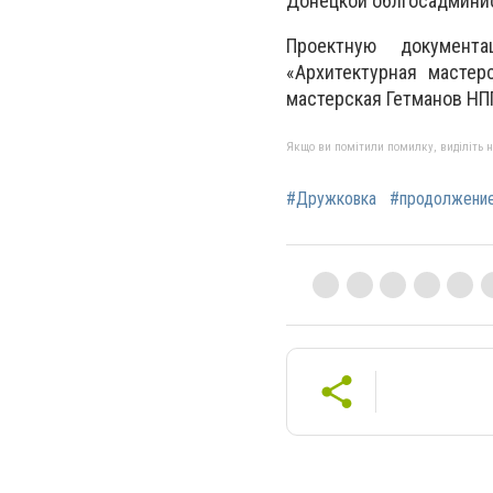
Донецкой облгосадмини
Проектную документ
«Архитектурная мастер
мастерская Гетманов НП
Якщо ви помітили помилку, виділіть нео
#Дружковка
#продолжени