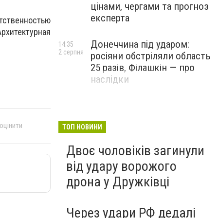
цінами, чергами та прогноз
експерта
ственностью
рхитектурная
Донеччина під ударом:
14:35
2 серпня
росіяни обстріляли область
25 разів, Філашкін — про
наслідки
 оцінити
ТОП НОВИНИ
Двоє чоловіків загинули
від удару ворожого
дрона у Дружківці
Через удари РФ дедалі