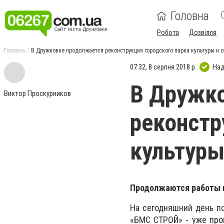
Головна
Робота
Дозвілля
Головна
В Дружковке продолжается реконструкция городского парка культуры и 
07:32, 8 серпня 2018 р.
Над
В Дружк
Виктор Проскурников
реконстр
культуры
Продолжаются работы п
На сегодняшний день п
«БМС СТРОЙ» - уже про