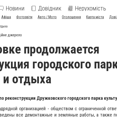
Новини
Довідник
Нерухомість
Афіша
Фотозвіти
Авто / Мото
Оголошення
Карта міста
Дові
отдыха
ійне джерело
овке продолжается
укция городского пар
 и отдыха
о реконструкции Дружковского городского парка культу
одрядной организацией - обществом с ограниченной отв
ведены все демонтажные и земляные работы, а также по