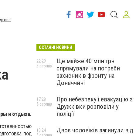
дкова
ОСТАННІ НОВИНИ
Ще майже 40 млн грн
22:29
5 серпня
спрямували на потреби
ка
захисників фронту на
Донеччині
Про небезпеку і евакуацію з
17:28
5 серпня
Дружківки розповіли у
поліції
ры и отдыха.
етственностью
Двоє чоловіків загинули від
10:24
дготовка под
5 серпня