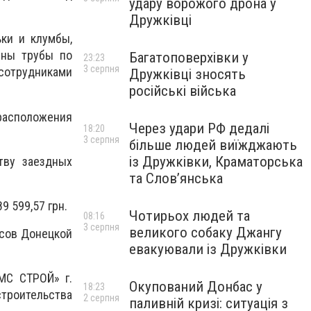
удару ворожого дрона у
Дружківці
ки и клумбы,
ены трубы по
Багатоповерхівки у
23:23
3 серпня
сотрудниками
Дружківці зносять
російські війська
расположения
Через удари РФ дедалі
18:20
3 серпня
більше людей виїжджають
із Дружківки, Краматорська
тву заездных
та Слов’янська
9 599,57 грн.
Чотирьох людей та
08:16
3 серпня
великого собаку Джангу
рсов Донецкой
евакуювали із Дружківки
МС СТРОЙ» г.
Окупований Донбас у
18:23
троительства
2 серпня
паливній кризі: ситуація з