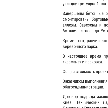
укладку тротуарной пли
Завершены бетонные ра
смонтированы бортовы
аллеям. Завезены и п
ботанического сада. Ус
Кроме того, расчищено
веревочного парка.
В настоящее время пр
«кармана» и парковки.
Общая стоимость проекта
Заказчиком выполнения 
облгосадминистрации.
Договор подряда заклю
Киев. Технический на