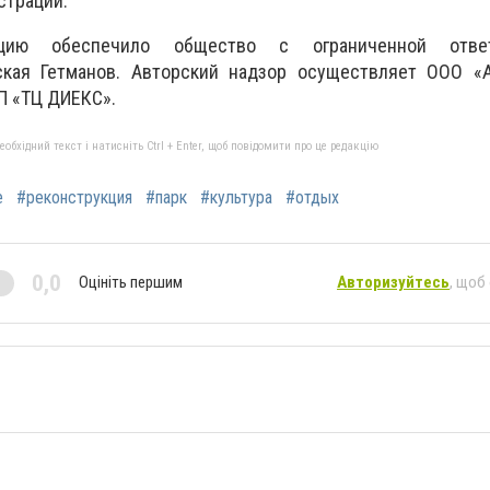
страции.
ацию обеспечило общество с ограниченной ответ
ская Гетманов. Авторский надзор осуществляет ООО «А
П «ТЦ ДИЕКС».
бхідний текст і натисніть Ctrl + Enter, щоб повідомити про це редакцію
е
#реконструкция
#парк
#культура
#отдых
0,0
Оцініть першим
Авторизуйтесь
, щоб