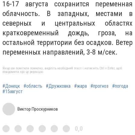
16-17 августа сохранится переменная
облачность. В западных, местами в
северных и центральных областях
кратковременный дождь, гроза, на
остальной территории без осадков. Ветер
переменных направлений, 3-8 м/сек.
Якщо ви помітили помилку, виділіть необхідний текст і натисніть Ctrl + Enter, щоб
повідомити про це редакцію
#Донецк
#область
#Дружковка
#жара
#прогноз
#погода
#15август
Виктор Проскурников
0,0