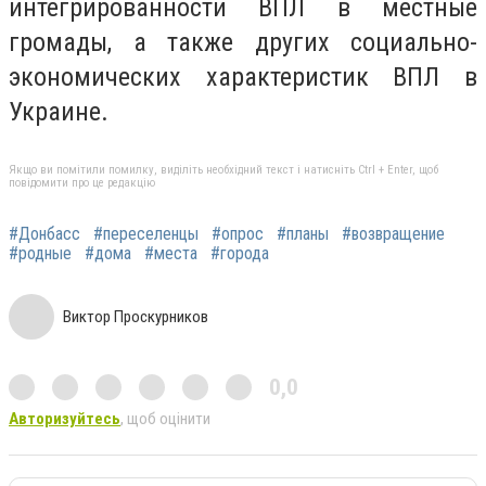
интегрированности ВПЛ в местные
громады, а также других социально-
экономических характеристик ВПЛ в
Украине.
Якщо ви помітили помилку, виділіть необхідний текст і натисніть Ctrl + Enter, щоб
повідомити про це редакцію
#Донбасс
#переселенцы
#опрос
#планы
#возвращение
#родные
#дома
#места
#города
Виктор Проскурников
0,0
Авторизуйтесь
, щоб оцінити