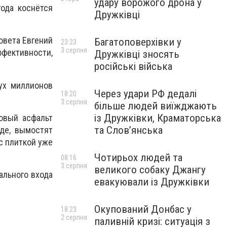
удару ворожого дрона у
ода коснётся
Дружківці
овета Евгений
Багатоповерхівки у
23:23
3 серпня
фективности,
Дружківці зносять
російські війська
ух миллионов
Через удари РФ дедалі
18:20
3 серпня
більше людей виїжджають
із Дружківки, Краматорська
овый асфальт
та Слов’янська
де, вымостят
с плиткой уже
Чотирьох людей та
08:16
3 серпня
великого собаку Джангу
ального входа
евакуювали із Дружківки
Окупований Донбас у
18:23
2 серпня
паливній кризі: ситуація з