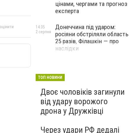
цінами, чергами та прогноз
експерта
Донеччина під ударом:
 оцінити
14:35
2 серпня
росіяни обстріляли область
25 разів, Філашкін — про
наслідки
ТОП НОВИНИ
Двоє чоловіків загинули
від удару ворожого
дрона у Дружківці
Через удари РФ дедалі