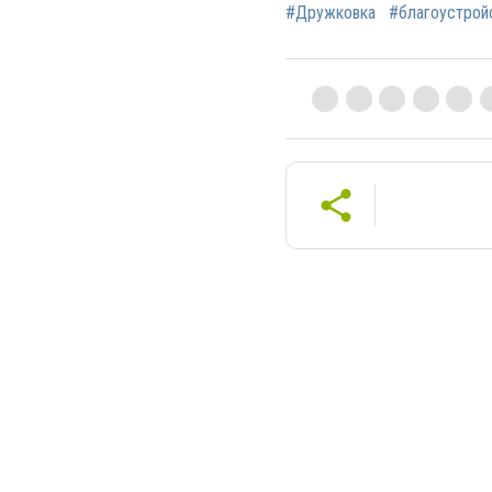
#Дружковка
#благоустрой