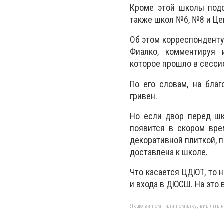
Кроме этой школы подо
также школ №6, №8 и Це
Об этом корреспонденту
Фиалко, комментируя 
которое прошло в сесси
По его словам, на бла
гривен.
Но если двор перед ш
появится в скором вре
декоративной плиткой, п
доставлена к школе.
Что касается ЦДЮТ, то 
и входа в ДЮСШ. На это
Якщо ви помітили помилку, виділіть нео