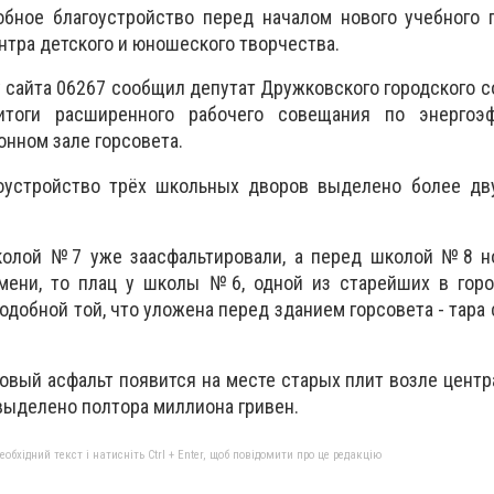
бное благоустройство перед началом нового учебного г
нтра детского и юношеского творчества.
 сайта 06267 сообщил депутат Дружковского городского с
итоги расширенного рабочего совещания по энергоэф
онном зале горсовета.
гоустройство трёх школьных дворов выделено более дв
колой №7 уже заасфальтировали, а перед школой №8 н
мени, то плац у школы №6, одной из старейших в горо
одобной той, что уложена перед зданием горсовета - тара 
новый асфальт появится на месте старых плит возле центр
 выделено полтора миллиона гривен.
бхідний текст і натисніть Ctrl + Enter, щоб повідомити про це редакцію