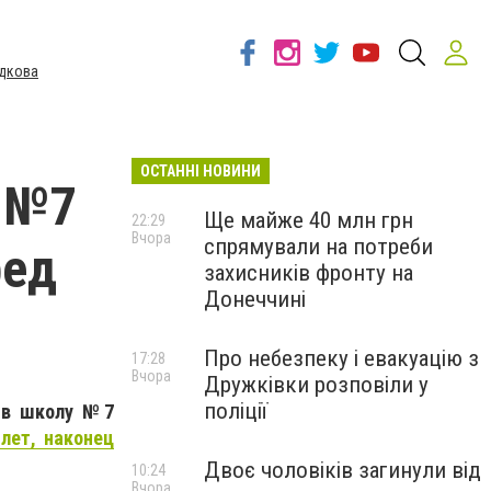
дкова
ОСТАННІ НОВИНИ
 №7
Ще майже 40 млн грн
22:29
Вчора
спрямували на потреби
ред
захисників фронту на
Донеччині
Про небезпеку і евакуацію з
17:28
Вчора
Дружківки розповіли у
поліції
м в школу №7
лет, наконец
Двоє чоловіків загинули від
10:24
Вчора