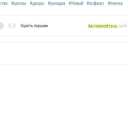
ство
#школы
#дворы
#укладка
#Новый
#асфальт
#плитка
0,0
Оцініть першим
Авторизуйтесь
, щоб