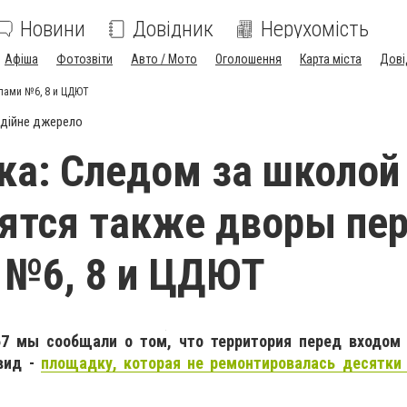
Новини
Довідник
Нерухомість
Афіша
Фотозвіти
Авто / Мото
Оголошення
Карта міста
Дові
лами №6, 8 и ЦДЮТ
дійне джерело
а: Следом за школой
ятся также дворы пе
 №6, 8 и ЦДЮТ
67 мы сообщали о том, что территория перед входо
вид -
площадку, которая не ремонтировалась десятки 