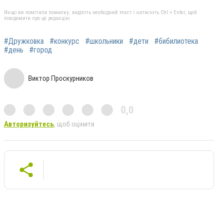
Якщо ви помітили помилку, виділіть необхідний текст і натисніть Ctrl + Enter, щоб
повідомити про це редакцію
#Дружковка
#конкурс
#школьники
#дети
#бибилиотека
#день
#город
Виктор Проскурников
0,0
Авторизуйтесь
, щоб оцінити