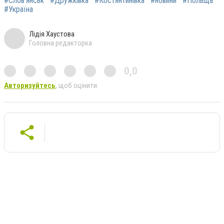
#Слов'янськ
#Дружківка
#Костянтинівка
#новини
#Польща
#Україна
Лідія Хаустова
Головна редакторка
0,0
Авторизуйтесь
, щоб оцінити