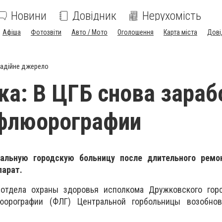
Новини
Довідник
Нерухомість
Афіша
Фотозвіти
Авто / Мото
Оголошення
Карта міста
Дові
адійне джерело
а: В ЦГБ снова зараб
 флюорографии
льную городскую больницу после длительного ремо
парат.
 отдела охраны здоровья исполкома Дружковского гор
юорографии (ФЛГ) Центральной горбольницы возобно