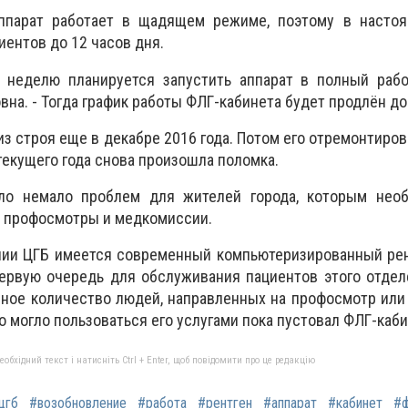
аппарат работает в щадящем режиме, поэтому в насто
иентов до 12 часов дня.
 неделю планируется запустить аппарат в полный рабо
на. - Тогда график работы ФЛГ-кабинета будет продлён до 
з строя еще в декабре 2016 года. Потом его отремонтиров
 текущего года снова произошла поломка.
ало немало проблем для жителей города, которым нео
е профосмотры и медкомиссии.
нии ЦГБ имеется современный компьютеризированный рен
ервую очередь для обслуживания пациентов этого отдел
нное количество людей, направленных на профосмотр ил
 могло пользоваться его услугами пока пустовал ФЛГ-каби
бхідний текст і натисніть Ctrl + Enter, щоб повідомити про це редакцію
цгб
#возобновление
#работа
#рентген
#аппарат
#кабинет
#