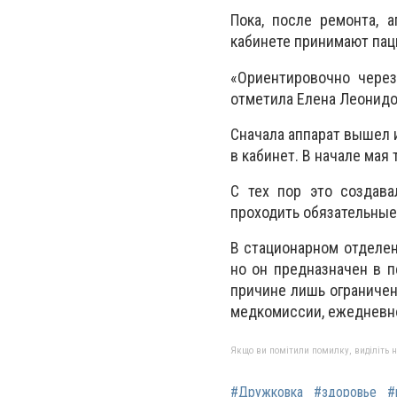
Пока, после ремонта, 
кабинете принимают пац
«Ориентировочно через
отметила Елена Леонидов
Сначала аппарат вышел и
в кабинет. В начале мая
С тех пор это создав
проходить обязательны
В стационарном отделе
но он предназначен в п
причине лишь ограниче
медкомиссии, ежедневно
Якщо ви помітили помилку, виділіть нео
#Дружковка
#здоровье
#