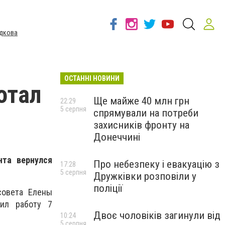
дкова
ОСТАННІ НОВИНИ
отал
Ще майже 40 млн грн
22:29
5 серпня
спрямували на потреби
захисників фронту на
Донеччині
нта вернулся
Про небезпеку і евакуацію з
17:28
5 серпня
Дружківки розповіли у
поліції
совета Елены
вил работу 7
Двоє чоловіків загинули від
10:24
5 серпня