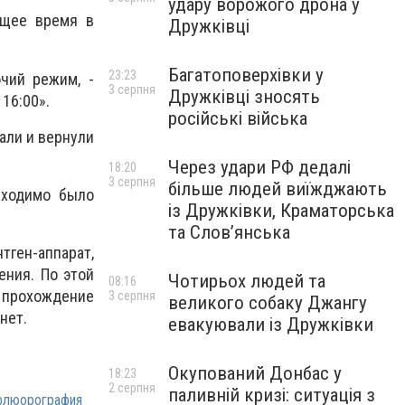
удару ворожого дрона у
ящее время в
Дружківці
Багатоповерхівки у
23:23
чий режим, -
3 серпня
Дружківці зносять
16:00».
російські війська
али и вернули
Через удари РФ дедалі
18:20
3 серпня
більше людей виїжджають
бходимо было
із Дружківки, Краматорська
та Слов’янська
тген-аппарат,
ения. По этой
Чотирьох людей та
08:16
и прохождение
3 серпня
великого собаку Джангу
нет.
евакуювали із Дружківки
Окупований Донбас у
18:23
2 серпня
паливній кризі: ситуація з
флюорография