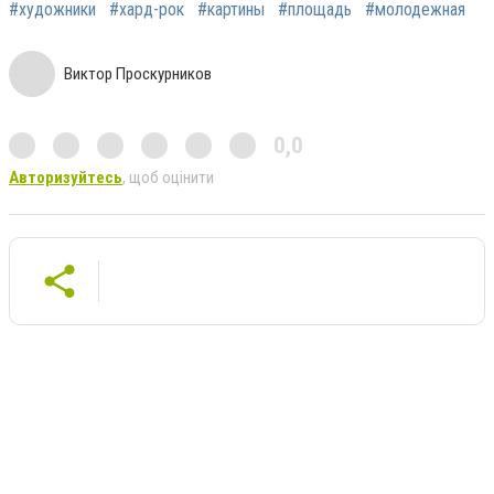
#художники
#хард-рок
#картины
#площадь
#молодежная
Виктор Проскурников
0,0
Авторизуйтесь
, щоб оцінити