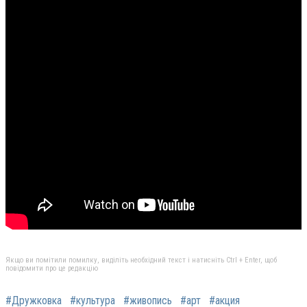
Якщо ви помітили помилку, виділіть необхідний текст і натисніть Ctrl + Enter, щоб
повідомити про це редакцію
#Дружковка
#культура
#живопись
#арт
#акция