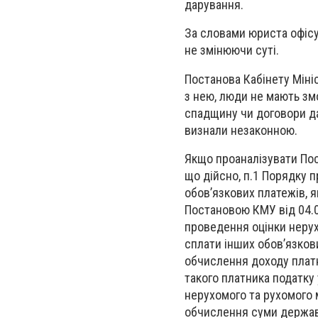
дарування.
За словами юриста офісу 
не змінюючи суті.
Постанова Кабінету Мініс
з нею, люди не мають зм
спадщину чи договори да
визнали незаконною.
Якщо проаналізувати Пос
що дійсно, п.1 Порядку 
обов’язкових платежів, 
Постановою КМУ від 04.0
проведення оцінки нерух
сплати інших обов’язков
обчислення доходу платн
такого платника податку
нерухомого та рухомого 
обчислення суми державн