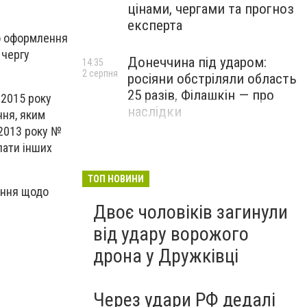
цінами, чергами та прогноз
експерта
бо оформлення
 чергу
Донеччина під ударом:
14:35
2 серпня
росіяни обстріляли область
25 разів, Філашкін — про
.2015 року
наслідки
ння, яким
 2013 року №
лати інших
ТОП НОВИНИ
тання щодо
Двоє чоловіків загинули
від удару ворожого
дрона у Дружківці
Через удари РФ дедалі