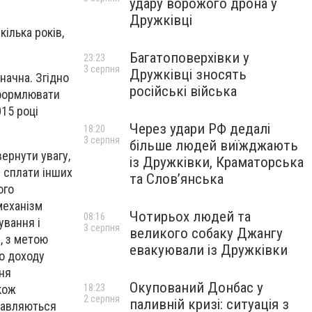
удару ворожого дрона у
Дружківці
ілька років,
Багатоповерхівки у
23:23
3 серпня
Дружківці зносять
начна. Згідно
російські війська
оформлювати
15 році
Через удари РФ дедалі
18:20
3 серпня
більше людей виїжджають
ернути увагу,
із Дружківки, Краматорська
і сплати інших
та Слов’янська
ого
механізм
Чотирьох людей та
08:16
ування і
3 серпня
великого собаку Джангу
, з метою
евакуювали із Дружківки
го доходу
ння
Окупований Донбас у
кож
18:23
2 серпня
паливній кризі: ситуація з
правляються