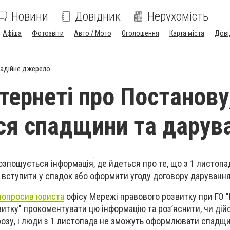
Новини
Довідник
Нерухомість
Афіша
Фотозвіти
Авто / Мото
Оголошення
Карта міста
Дові
адійне джерело
нтернеті про Постанову
ся спадщини та дарув
зпощується інформація, де йдеться про те, що з 1 листопа
ь вступити у спадок або оформити угоду договору дарування
 попросив юриста
офісу Мережі правового розвитку при ГО 
витку" прокоментувати цю інформацію та роз’яснити, чи дій
розу, і люди з 1 листопада не зможуть оформлювати спадщи