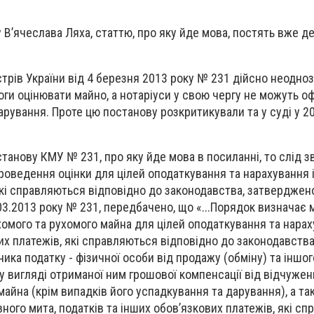
В’ячеслава Ляха, статтю, про яку йде мова, постять вже дек
трів України від 4 березня 2013 року № 231 дійсно неодноз
оги оцінювати майно, а нотаріуси у свою чергу не можуть 
рування. Проте цю постанову розкритикували та у суді у 20
танову КМУ № 231, про яку йде мова в посиланні, то слід зв
проведення оцінки для цілей оподаткування та нарахування 
які справляються відповідно до законодавства, затверджен
3.2013 року № 231, передбачено, що «...Порядок визначає 
омого та рухомого майна для цілей оподаткування та нарах
их платежів, які справляються відповідно до законодавства
ика податку - фізичної особи від продажу (обміну) та іншо
 у вигляді отриманої ним грошової компенсації від відчуже
майна (крім випадків його успадкування та дарування), а та
ого мита, податків та інших обов’язкових платежів, які с