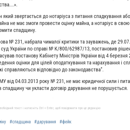
ва....».
ин який звертається до нотаріуса з питання спадкування а
йна не має змоги провести оцінку майна, а нотаріус в свою
ормити спадщину.
ова № 231, набрала чималої критики та зауважень, де 29.07
суд України по справі № К/800/62987/13, постановив ріше
асував постанову Кабінету Міністрів України від 4 березня
едення оцінки для цілей оподаткування та нарахування і сп
які справляються відповідно до законодавства".
КМУ від 04.03.2013 року № 231, не має юридичної сили і пи
 спадщину чи укласти договір дарування не порушується.
бхідний текст і натисніть Ctrl + Enter, щоб повідомити про це редакцію
іну
#спадщина
#дарування
#фейк