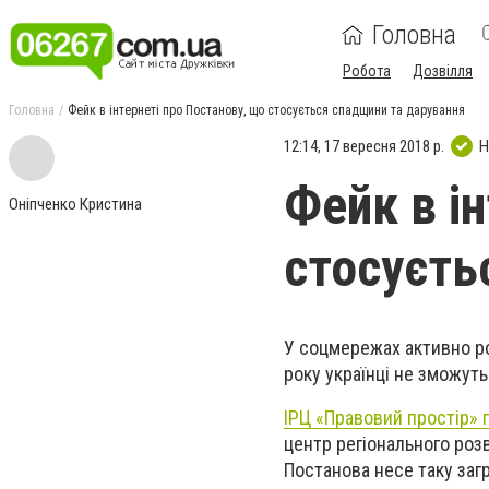
Головна
Робота
Дозвілля
Головна
Фейк в інтернеті про Постанову, що стосується спадщини та дарування
12:14, 17 вересня 2018 р.
Н
Фейк в і
Оніпченко Кристина
стосуєть
У соцмережах активно ро
року українці не зможут
ІРЦ «Правовий простір»
центр регіонального роз
Постанова несе таку заг