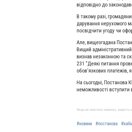
відповідно до законодавст
В такому разі, громадян
дарування нерухомого ма
посвідчити угоду чи оф
Але, вищезгадана Постан
Вищий адміністративний 
визнав незаконною та ск
231 "Деякі питання пров
обов'язкових платежів, 
На сьогодні, Постанова 
неможливості вступити в
Якщо ви помітили помилку, виділіть нео
#новини
#постанова
#кабм