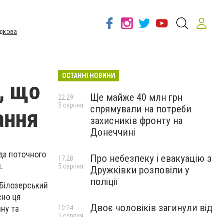
дкова
ОСТАННІ НОВИНИ
, що
Ще майже 40 млн грн
22:29
5 серпня
спрямували на потреби
ання
захисників фронту на
Донеччині
да поточного
Про небезпеку і евакуацію з
17:28
.
5 серпня
Дружківки розповіли у
поліції
"Білозерський
сно ця
Двоє чоловіків загинули від
ну та
10:24
5 серпня