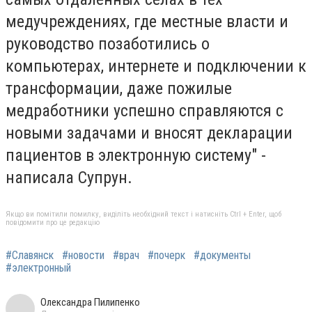
медучреждениях, где местные власти и
руководство позаботились о
компьютерах, интернете и подключении к
трансформации, даже пожилые
медработники успешно справляются с
новыми задачами и вносят декларации
пациентов в электронную систему" -
написала Супрун.
Якщо ви помітили помилку, виділіть необхідний текст і натисніть Ctrl + Enter, щоб
повідомити про це редакцію
#Славянск
#новости
#врач
#почерк
#документы
#электронный
Олександра Пилипенко