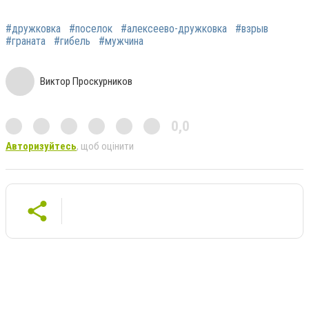
#дружковка
#поселок
#алексеево-дружковка
#взрыв
#граната
#гибель
#мужчина
Виктор Проскурников
0,0
Авторизуйтесь
, щоб оцінити