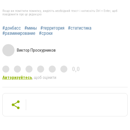
Якщо ви помітили помилку, виділіть необхідний текст і натисніть Ctrl + Enter, щоб
повідомити про це редакцію
#донбасс
#мины
#территория
#статистика
#разминирование
#сроки
Виктор Проскурников
0,0
Авторизуйтесь
, щоб оцінити