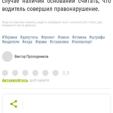
случае наличия оснований считать, что
водитель совершил правонарушение.
Якщо ви помітили помилку, виділіть необхідний текст і натисніть Ctrl + Enter, щоб
повідомити про це редакцію
#Украина
#депутаты
#проект
#закон
#отмена
#штрафы
#водители
#езда
#права
#страховка
#техпаспорт
Виктор Проскурников
0,0
Авторизуйтесь
, щоб оцінити