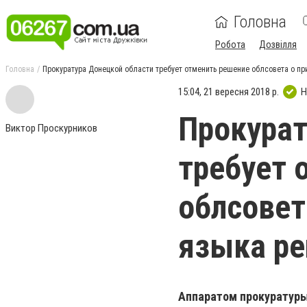
Головна
Робота
Дозвілля
Головна
Прокуратура Донецкой области требует отменить решение облсовета о п
15:04, 21 вересня 2018 р.
Н
Прокурат
Виктор Проскурников
требует 
облсовет
языка р
Аппаратом прокуратуры