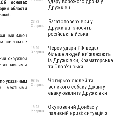
удару ворожого дрона у
«Об основах
Дружківці
ории области
ьный.
Багатоповерхівки у
23:23
3 серпня
Дружківці зносять
російські війська
азанный Закон
ым советом не
Через удари РФ дедалі
18:20
3 серпня
більше людей виїжджають
кий окружной
із Дружківки, Краматорська
тивоправным и
та Слов’янська
Чотирьох людей та
 по указанным
08:16
3 серпня
великого собаку Джангу
ой местными
евакуювали із Дружківки
Окупований Донбас у
18:23
2 серпня
паливній кризі: ситуація з