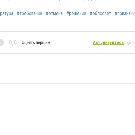
ратура
#требование
#отмена
#решение
#облсовет
#признани
0,0
Оцініть першим
Авторизуйтесь
, щоб