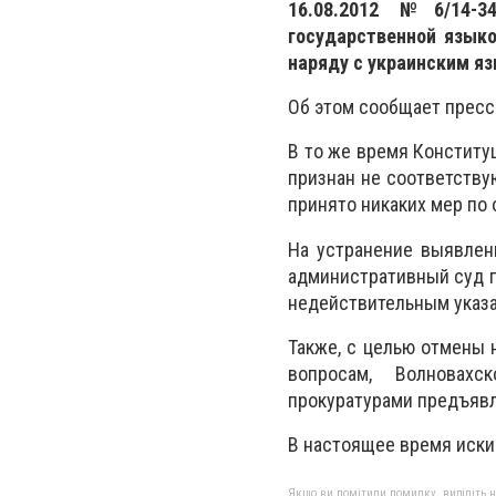
16.08.2012 №6/14-3
государственной языко
наряду с украинским яз
Об этом сообщает пресс
В то же время Конститу
признан не соответств
принято никаких мер по
На устранение выявлен
административный суд п
недействительным указ
Также, с целью отмены 
вопросам, Волновахс
прокуратурами предъявл
В настоящее время иски
Якщо ви помітили помилку, виділіть нео