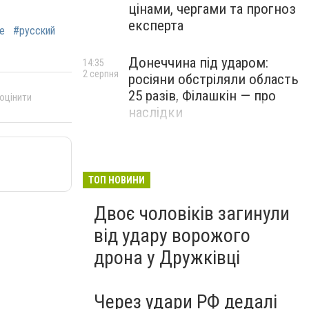
цінами, чергами та прогноз
експерта
е
#русский
Донеччина під ударом:
14:35
2 серпня
росіяни обстріляли область
25 разів, Філашкін — про
 оцінити
наслідки
ТОП НОВИНИ
Двоє чоловіків загинули
від удару ворожого
дрона у Дружківці
Через удари РФ дедалі