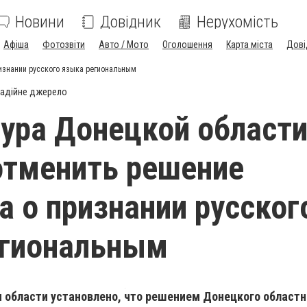
Новини
Довідник
Нерухомість
Афіша
Фотозвіти
Авто / Мото
Оголошення
Карта міста
Дові
ризнании русского языка региональным
адійне джерело
ура Донецкой област
отменить решение
а о признании русског
егиональным
 области установлено, что решением Донецкого областн