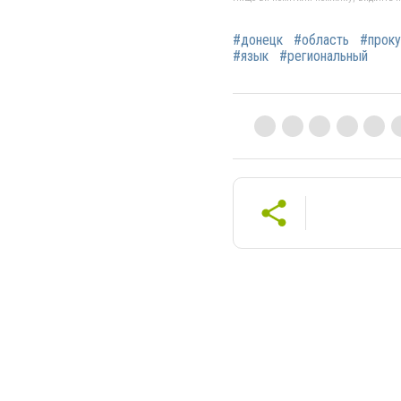
#донецк
#область
#проку
#язык
#региональный