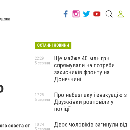
дкова
ОСТАННІ НОВИНИ
и
Ще майже 40 млн грн
22:29
5 серпня
спрямували на потреби
захисників фронту на
Донеччині
о
Про небезпеку і евакуацію з
17:28
5 серпня
Дружківки розповіли у
поліції
Двоє чоловіків загинули від
10:24
ого совета от
5 серпня