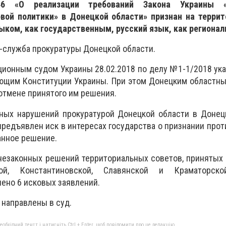
46 «О реализации требований Закона Украины 
вой политики» в Донецкой области» признан на террит
ыком, как государственным, русский язык, как регионал
-служба прокуратуры Донецкой области.
ционным судом Украины 28.02.2018 по делу №1-1/2018 ук
ующим Конституции Украины. При этом Донецким областн
 отмене принятого им решения.
ных нарушений прокуратурой Донецкой области в Донец
редъявлен иск в интересах государства о признании про
анное решение.
незаконных решений территориальных советов, принятых
кой, Константиновской, Славянской и Краматорск
ено 6 исковых заявлений.
 направлены в суд.
бхідний текст і натисніть Ctrl + Enter, щоб повідомити про це редакцію