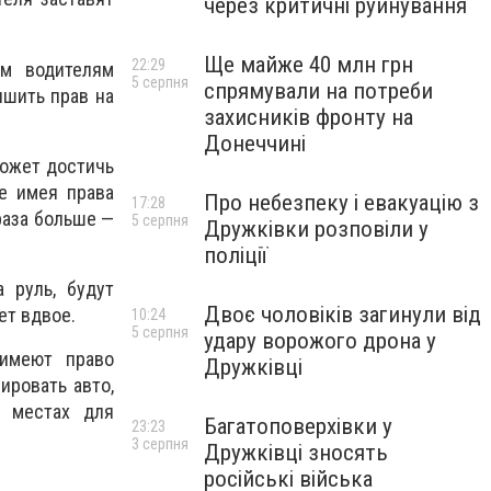
через критичні руйнування
Ще майже 40 млн грн
22:29
ым водителям
5 серпня
спрямували на потреби
ишить прав на
захисників фронту на
Донеччині
может достичь
не имея права
Про небезпеку і евакуацію з
17:28
раза больше —
5 серпня
Дружківки розповіли у
поліції
 руль, будут
Двоє чоловіків загинули від
ет вдвое.
10:24
5 серпня
удару ворожого дрона у
 имеют право
Дружківці
ировать авто,
а местах для
Багатоповерхівки у
23:23
3 серпня
Дружківці зносять
російські війська