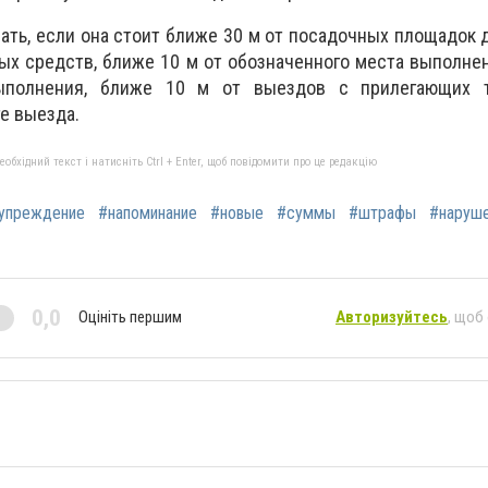
ать, если она стоит ближе 30 м от посадочных площадок 
ых средств, ближе 10 м от обозначенного места выполн
ыполнения, ближе 10 м от выездов с прилегающих т
е выезда.
бхідний текст і натисніть Ctrl + Enter, щоб повідомити про це редакцію
упреждение
#напоминание
#новые
#суммы
#штрафы
#наруш
0,0
Оцініть першим
Авторизуйтесь
, щоб