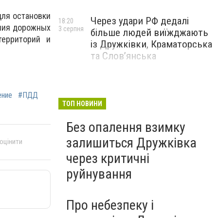
для остановки
Через удари РФ дедалі
18:20
ения дорожных
3 серпня
більше людей виїжджають
ерриторий и
із Дружківки, Краматорська
та Слов’янська
ение
#ПДД
ТОП НОВИНИ
Без опалення взимку
залишиться Дружківка
 оцінити
через критичні
руйнування
Про небезпеку і