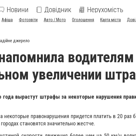
Новини
Довідник
Нерухомість
Афіша
Фотозвіти
Авто / Мото
Оголошення
Карта міста
Дові
адійне джерело
напомнила водителям
ьном увеличении штр
о года вырастут штрафы за некоторые нарушения прав
за некоторые правонарушения придется платить в 20 раз 
в городах становятся значительно жестче.
пустимой скорости движения более чем на 50 км/ч води