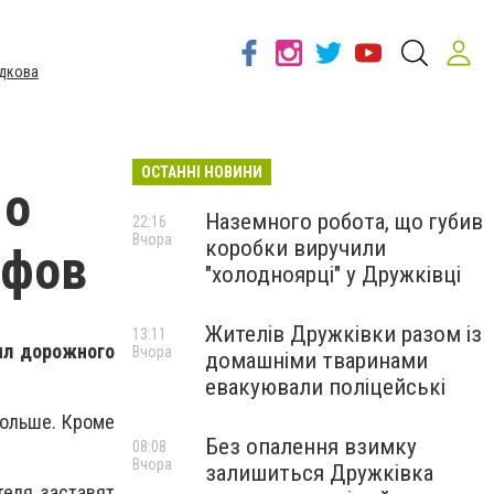
дкова
ОСТАННІ НОВИНИ
 о
Наземного робота, що губив
22:16
Вчора
коробки виручили
афов
"холодноярці" у Дружківці
Жителів Дружківки разом із
13:11
ил дорожного
Вчора
домашніми тваринами
евакуювали поліцейські
больше. Кроме
Без опалення взимку
08:08
Вчора
залишиться Дружківка
теля заставят