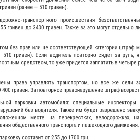
гривен (ранее — 510 гривен).
дорожно-транспортного происшествия безответственн
55 гривен до 3400 гривен. Также за это могут отдельно л
том без прав или не соответствующей категории штраф 
 510 гривен). Если водитель повторно сядет за руль, 
портным средством, то уже придется заплатить в четыре 
ены права управлять транспортом, но все же сели за
 400 гривен. За повторное правонарушение штраф возраст
льной парковки автомобиля: специальные инспекторы
арушений без водителя. Также им будет разрешено эваку
оложенном месте: на перекрестках, велодорожках, н
жения общественного транспорта и пешеходного движения.
арковку составит от 255 до 1700 грн.