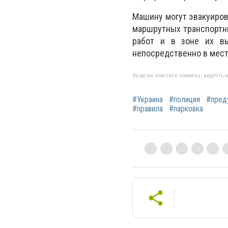
Машину могут эвакуиров
маршрутных транспортн
работ и в зоне их в
непосредственно в мест
Якщо ви помітили помилку, виділіть нео
#Украина
#полиция
#пред
#правила
#парковка