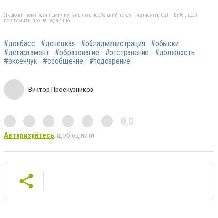
Якщо ви помітили помилку, виділіть необхідний текст і натисніть Ctrl + Enter, щоб
повідомити про це редакцію
#донбасс
#донецкая
#обладминистрация
#обыски
#департамент
#образование
#отстранение
#должность
#оксенчук
#сообщение
#подозрение
Виктор Проскурников
0,0
Авторизуйтесь
, щоб оцінити