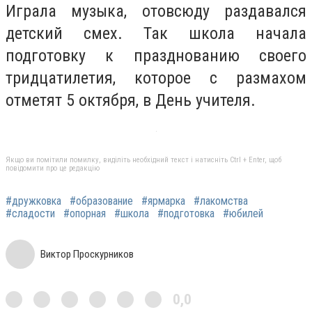
Играла музыка, отовсюду раздавался
детский смех. Так школа начала
подготовку к празднованию своего
тридцатилетия, которое с размахом
отметят 5 октября, в День учителя.
Якщо ви помітили помилку, виділіть необхідний текст і натисніть Ctrl + Enter, щоб
повідомити про це редакцію
#дружковка
#образование
#ярмарка
#лакомства
#сладости
#опорная
#школа
#подготовка
#юбилей
Виктор Проскурников
0,0