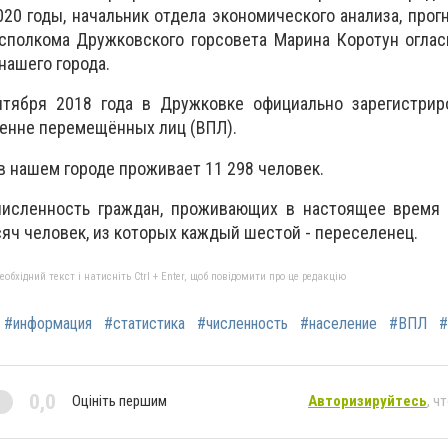
020 годы, начальник отдела экономического анализа, прог
исполкома Дружковского горсовета Марина Коротун огла
нашего города.
тября 2018 года в Дружковке официально зарегистрир
ренне перемещённых лиц (ВПЛ).
в нашем городе проживает 11 298 человек.
численность граждан, проживающих в настоящее время 
сяч человек, из которых каждый шестой - переселенец.
бхідний текст і натисніть Ctrl + Enter, щоб повідомити про це редакцію
#информация
#статистика
#численность
#население
#ВПЛ
#
0,0
Оцініть першим
Авторизируйтесь
, ч