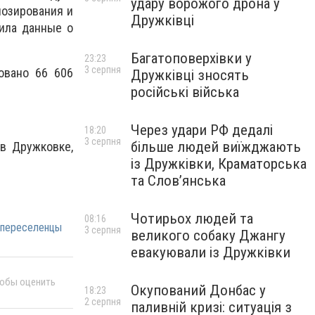
удару ворожого дрона у
нозирования и
Дружківці
сила данные о
Багатоповерхівки у
23:23
3 серпня
овано 66 606
Дружківці зносять
російські війська
Через удари РФ дедалі
18:20
3 серпня
більше людей виїжджають
в Дружковке,
із Дружківки, Краматорська
та Слов’янська
Чотирьох людей та
08:16
переселенцы
3 серпня
великого собаку Джангу
евакуювали із Дружківки
тобы оценить
Окупований Донбас у
18:23
2 серпня
паливній кризі: ситуація з