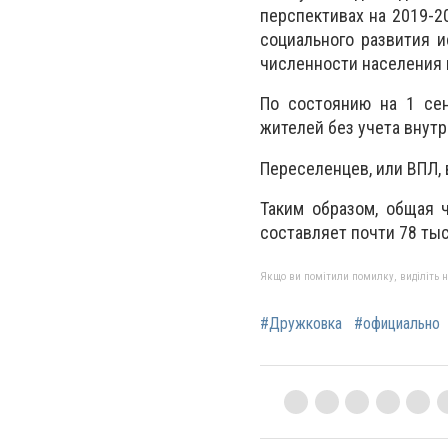
перспективах на 2019-2
социального развития 
численности населения 
По состоянию на 1 сен
жителей без учета внут
Переселенцев, или ВПЛ, 
Таким образом, общая 
составляет почти 78 ты
Якщо ви помітили помилку, виділіть нео
#Дружковка
#официально