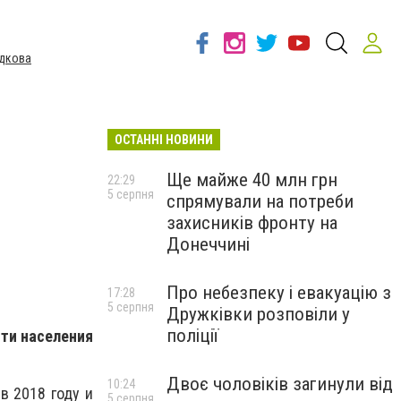
дкова
ОСТАННІ НОВИНИ
Ще майже 40 млн грн
22:29
5 серпня
спрямували на потреби
захисників фронту на
Донеччині
Про небезпеку і евакуацію з
17:28
5 серпня
Дружківки розповіли у
поліції
сти населения
Двоє чоловіків загинули від
10:24
в 2018 году и
5 серпня