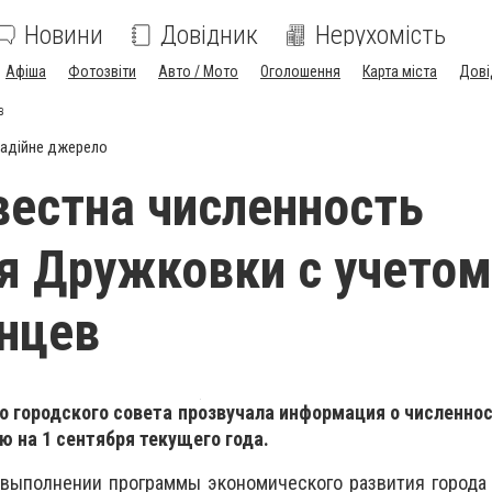
Новини
Довідник
Нерухомість
Афіша
Фотозвіти
Авто / Мото
Оголошення
Карта міста
Дові
в
адійне джерело
вестна численность
я Дружковки с учетом
нцев
о городского совета прозвучала информация о численно
 на 1 сентября текущего года.
выполнении программы экономического развития города 