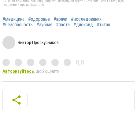
Якщо ви помітили помилку, виділіть необхідний текст і натисніть Ctrl + Enter, щоб
повідомити про це редакцію
#медицина
#здоровье
#врачи
#исследования
#безопасность
#зубная
#паста
#диоксид
#титан
Виктор Проскурников
0,0
Авторизуйтесь
, щоб оцінити