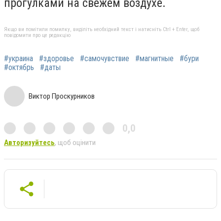
прогулками на свежем воздухе.
Якщо ви помітили помилку, виділіть необхідний текст і натисніть Ctrl + Enter, щоб
повідомити про це редакцію
#украина
#здоровье
#самочувствие
#магнитные
#бури
#октябрь
#даты
Виктор Проскурников
0,0
Авторизуйтесь
, щоб оцінити